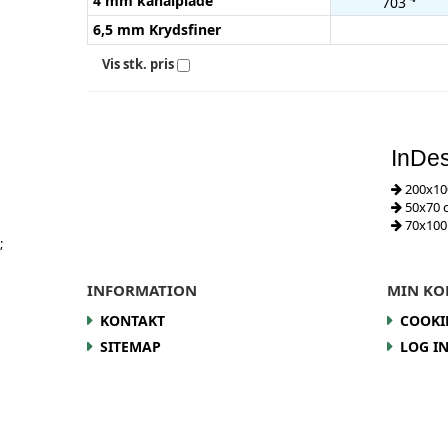
4 mm kanalplade
703
6,5 mm Krydsfiner
Vis stk. pris
InDes
200x10
50x70 
70x100
;
INFORMATION
MIN KO
KONTAKT
COOKI
SITEMAP
LOG I