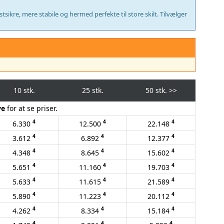
ikre, mere stabile og hermed perfekte til store skilt. Tilvælger
10 stk.
25 stk.
50 stk.
>>
ve
for at se priser.
4
4
4
6.330
12.500
22.148
4
4
4
3.612
6.892
12.377
4
4
4
4.348
8.645
15.602
4
4
4
5.651
11.160
19.703
4
4
4
5.633
11.615
21.589
4
4
4
5.890
11.223
20.112
4
4
4
4.262
8.334
15.184
4
4
4