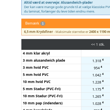
Altid værd at overveje: Alusandwich-plader
Der kan være mange gode grunde til at vælge klassiske PVC-p
du laminat, forlænger du leve tiden endnu mere.
Bemærk
1
6,5 mm Krydsfiner
- Maksimale størrelse er
2400 x 1190 
<<
1 stk.
4 mm klar akryl
3 mm alusandwich plade
4
1.318
3 mm hvid PVC
4
954
5 mm hvid PVC
4
1.042
10 mm hvid PVC
4
1.228
5 mm Stadur (PVC-Fri)
4
1.175
10 mm Stadur (PVC-Fri)
4
1.265
10 mm pap (indendørs)
4
1.028
4