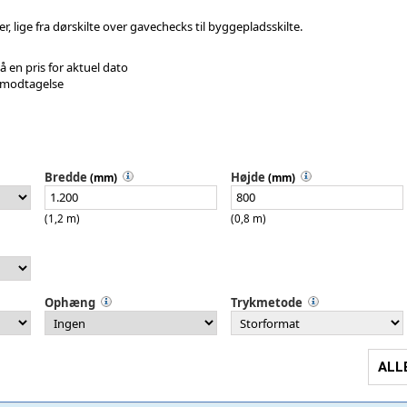
er, lige fra dørskilte over gavechecks til byggepladsskilte.
på en pris for aktuel dato
 modtagelse
Bredde
Højde
(mm)
(mm)
(1,2 m)
(0,8 m)
Ophæng
Trykmetode
ALL