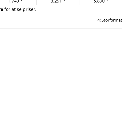
1.749
3.291
5.890
ve
for at se priser.
4: Storformat