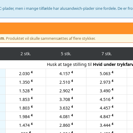
lader, men i mange tilfælde har alusandwich-plader sine fordele. De er frosts
mm
. Produktet vil skulle sammensættes af flere stykker.
2 stk.
5 stk.
7 stk.
Husk at tage stilling til
Hvid under trykfar
4
4
4
2.030
4.157
5.063
4
4
4
1.350
2.510
2.973
4
4
4
1.528
2.902
3.490
4
4
4
1.853
3.708
4.516
4
4
4
1.803
3.632
4.457
4
4
4
1.984
4.081
4.847
4
4
4
1.474
2.860
3.444
4
4
4