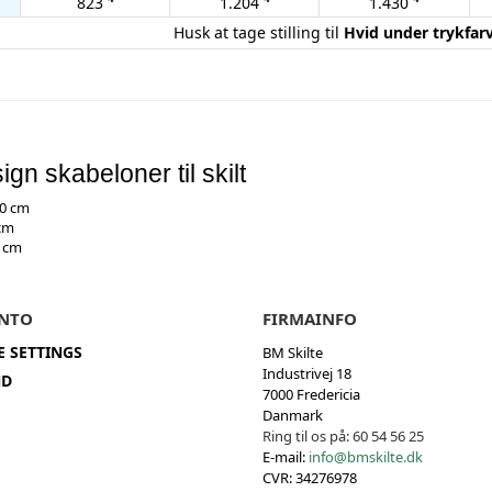
823
1.204
1.430
Husk at tage stilling til
Hvid under trykfar
ign skabeloner til skilt
0 cm
cm
 cm
NTO
FIRMAINFO
E SETTINGS
BM Skilte
Industrivej 18
ND
7000 Fredericia
Danmark
Ring til os på:
60 54 56 25
E-mail:
info@bmskilte.dk
CVR: 34276978