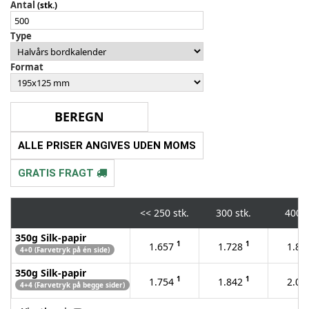
Antal
(stk.)
Type
Format
ALLE PRISER ANGIVES UDEN MOMS
GRATIS FRAGT
<<
250 stk.
300 stk.
400 s
350g Silk-papir
1
1
1.657
1.728
1.86
4+0 (Farvetryk på én side)
350g Silk-papir
1
1
1.754
1.842
2.01
4+4 (Farvetryk på begge sider)