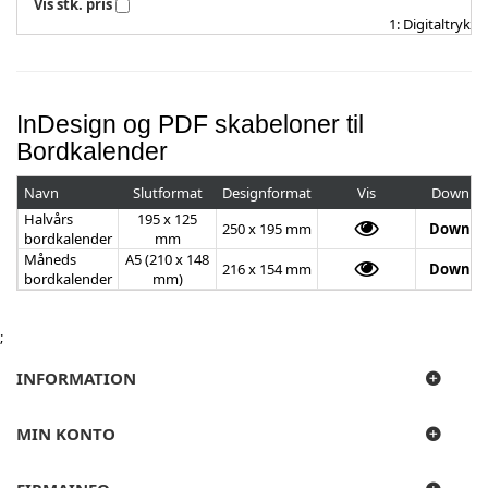
Vis stk. pris
1: Digitaltryk
InDesign og PDF skabeloner til
Bordkalender
Navn
Slutformat
Designformat
Vis
Downlo
Halvårs
195 x 125
250 x 195 mm
Downlo
bordkalender
mm
Måneds
A5 (210 x 148
216 x 154 mm
Downlo
bordkalender
mm)
;
INFORMATION
MIN KONTO