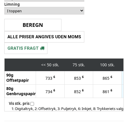
Limning
ALLE PRISER ANGIVES UDEN MOMS
GRATIS FRAGT
<<
50 stk.
75 stk.
100 stk.
90g
6
6
6
733
853
865
Offsetpapir
80g
6
6
6
734
852
861
Genbrugspapir
Vis stk. pris
1: Digitaltryk, 2: Offsettryk, 3: Puljetryk, 6: Inkjet, 8: Trykkeriets valg